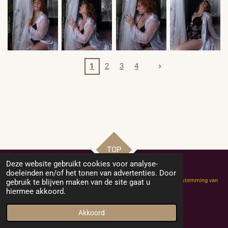
1
2
3
4
TOP
Deze website gebruikt cookies voor analyse-
doeleinden en/of het tonen van advertenties. Door
Copyright Helly-Hobby-Model: niets van deze website mag zonder toestemming van
gebruik te blijven maken van de site gaat u
de eigenaar of fotograaf worden gekopieerd of vermenigvuldigd.
hiermee akkoord.
© 2021-2024 Helly-Hobby-Model
Powered by
JouwWeb
Akkoord