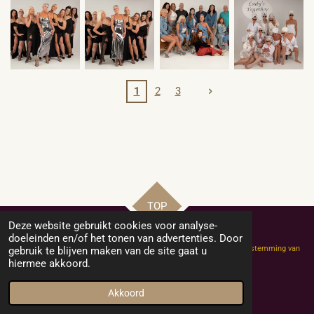
1
2
3
TOP
Deze website gebruikt cookies voor analyse-
doeleinden en/of het tonen van advertenties. Door
Copyright Helly-Hobby-Model: niets van deze website mag zonder toestemming van
gebruik te blijven maken van de site gaat u
de eigenaar of fotograaf worden gekopieerd of vermenigvuldigd.
hiermee akkoord.
© 2021-2024 Helly-Hobby-Model
Powered by
JouwWeb
Akkoord