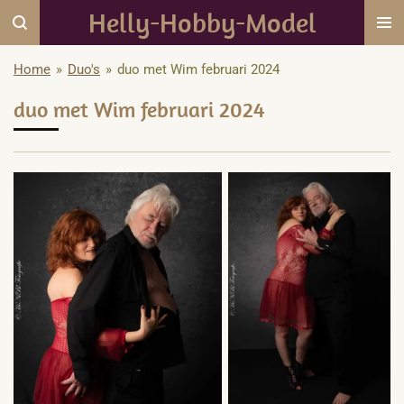
Helly-Hobby-Model
Ga
direct
naar
Home
»
Duo's
»
duo met Wim februari 2024
de
duo met Wim februari 2024
hoofdinhoud