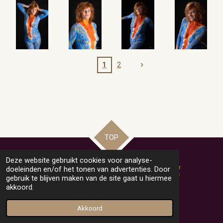
1
2
TOP
Deze website gebruikt cookies voor analyse-
Copyright Helly-Hobby-Model: niets van deze website mag zonder
doeleinden en/of het tonen van advertenties. Door
toestemming van de eigenaar of fotograaf worden gekopieerd of
gebruik te blijven maken van de site gaat u hiermee
vermenigvuldigd.
akkoord.
© 2021-2024 Helly-Hobby-Model
Powered by
JouwWeb
Akkoord