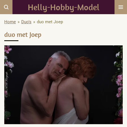
Helly-Hobby-Model
Ga
direct
naar
Home
»
Duo's
»
duo met Joep
de
duo met Joep
hoofdinhoud