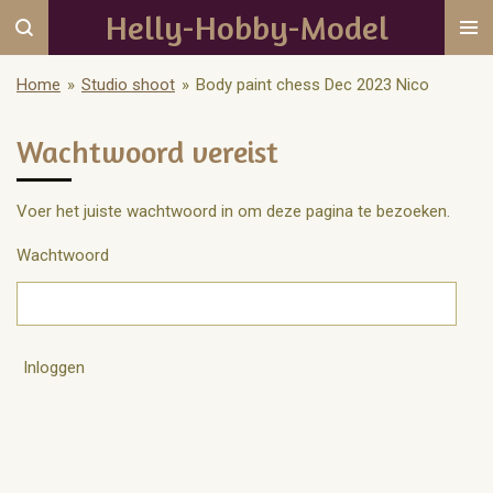
Helly-Hobby-Model
Ga
direct
naar
Home
»
Studio shoot
»
Body paint chess Dec 2023 Nico
de
hoofdinhoud
Wachtwoord vereist
Voer het juiste wachtwoord in om deze pagina te bezoeken.
Wachtwoord
Inloggen