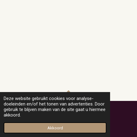
Deze website gebruikt cookies voor analyse-
TOP
doeleinden en/of het tonen van advertenties. Door
gebruik te blijven maken van de site gaat u hiermee
akkoord.
© 2021-2024 Helly-Hobby-Model
Powered by
JouwWeb
Akkoord