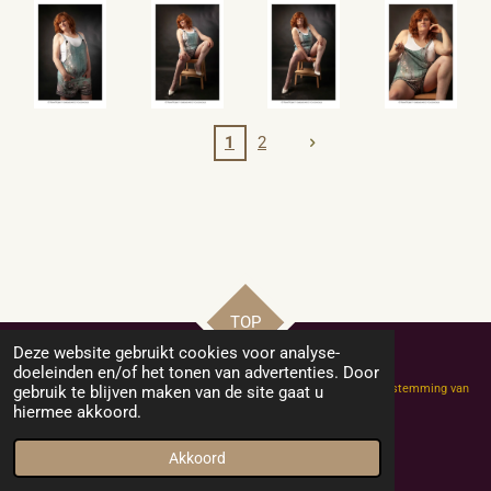
1
2
TOP
Deze website gebruikt cookies voor analyse-
doeleinden en/of het tonen van advertenties. Door
Copyright Helly-Hobby-Model: niets van deze website mag zonder toestemming van
gebruik te blijven maken van de site gaat u
de eigenaar of fotograaf worden gekopieerd of vermenigvuldigd.
hiermee akkoord.
© 2021-2024 Helly-Hobby-Model
Powered by
JouwWeb
Akkoord