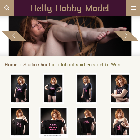
Helly-Hobby-Model
Ga
direct
naar
de
hoofdinhoud
Home
»
Studio shoot
»
fotohoot shirt en stoel bij Wim